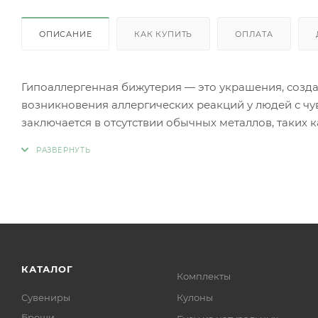
ОПИСАНИЕ
КАК КУПИТЬ
ОПЛАТА
Гипоаллергенная бижутерия — это украшения, созд
возникновения аллергических реакций у людей с чу
заключается в отсутствии обычных металлов, таких 
аллергии.
Вместо аллергенных компонентов в гипоаллергенн
Нержавеющая сталь.
Титан.
Серебро 925 пробы (хотя в некоторых случаях медь
Родиевое покрытие (часто используется для покрыти
более безопасными и устойчивыми к коррозии).
Золото (особенно высокой пробы, хотя даже золотые
КАТАЛОГ
Комплекты
Платина.
Сувениры
Кулоны
Ниобий.
Броши