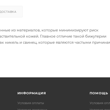
ДОСТАВКА
анные из материалов, которые минимизируют риск
вствительной кожей. Главное отличие такой бижутерии
как никель и свинец, которые являются частыми причин
ой бижутерии используются следующие материалы:
 в сплаве может вызывать реакцию).
я других металлов, таких как золото или серебро, дела
 изделия могут содержать никель в сплавах).
ИНФОРМАЦИЯ
ПОМОЩЬ
Условия оплаты
Условия оп
Условия доставки
Условия дос