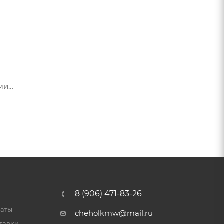
ами
я их
8 (906) 471-83-26
латы
cheholkmw@mail.ru
тавки