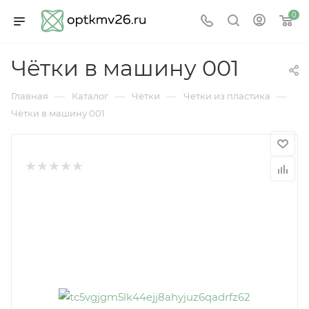
0
Чётки в машину 001
—
—
—
—
Главная
Каталог
Чётки
Четки из пластика
Чётки в машину 001