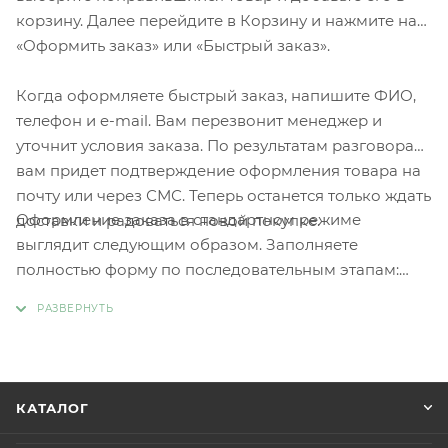
корзину. Далее перейдите в Корзину и нажмите на
«Оформить заказ» или «Быстрый заказ».
Когда оформляете быстрый заказ, напишите ФИО,
телефон и e-mail. Вам перезвонит менеджер и
уточнит условия заказа. По результатам разговора
вам придет подтверждение оформления товара на
почту или через СМС. Теперь останется только ждать
Оформление заказа в стандартном режиме
доставки и радоваться новой покупке.
выглядит следующим образом. Заполняете
полностью форму по последовательным этапам:
адрес, способ доставки, оплаты, данные о себе.
Советуем в комментарии к заказу написать
информацию, которая поможет курьеру вас найти.
Нажмите кнопку «Оформить заказ».
КАТАЛОГ