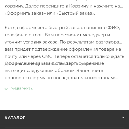
корзину. Далее перейдите в Корзину и нажмите на
«Оформить заказ» или «Быстрый заказ».
Когда оформляете быстрый заказ, напишите ФИО,
телефон и e-mail. Вам перезвонит менеджер и
уточнит условия заказа. По результатам разговора
вам придет подтверждение оформления товара на
почту или через СМС. Теперь останется только ждать
Оформление заказа в стандартном режиме
доставки и радоваться новой покупке.
выглядит следующим образом. Заполняете
полностью форму по последовательным этапам:
адрес, способ доставки, оплаты, данные о себе.
Советуем в комментарии к заказу написать
информацию, которая поможет курьеру вас найти.
Нажмите кнопку «Оформить заказ».
КАТАЛОГ