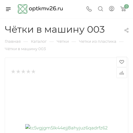
0
Чётки в машину 003
—
—
—
—
Главная
Каталог
Чётки
Четки из пластика
Чётки в машину 003