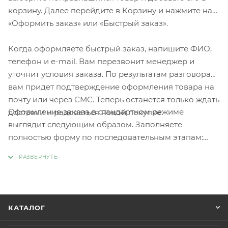
корзину. Далее перейдите в Корзину и нажмите на
«Оформить заказ» или «Быстрый заказ».
Когда оформляете быстрый заказ, напишите ФИО,
телефон и e-mail. Вам перезвонит менеджер и
уточнит условия заказа. По результатам разговора
вам придет подтверждение оформления товара на
почту или через СМС. Теперь останется только ждать
Оформление заказа в стандартном режиме
доставки и радоваться новой покупке.
выглядит следующим образом. Заполняете
полностью форму по последовательным этапам:
адрес, способ доставки, оплаты, данные о себе.
Советуем в комментарии к заказу написать
информацию, которая поможет курьеру вас найти.
Нажмите кнопку «Оформить заказ».
КАТАЛОГ