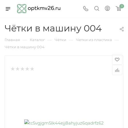
0
Чётки в машину 004
—
—
—
—
Главная
Каталог
Чётки
Четки из пластика
Чётки в машину 004