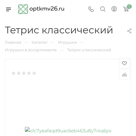
0
Тетрис классический
—
—
—
Главная
Каталог
Игрушки
—
Игрушки в ассортименте
Тетрис классический