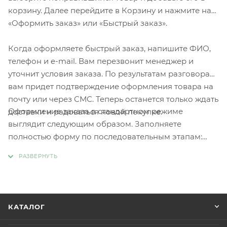
корзину. Далее перейдите в Корзину и нажмите на
«Оформить заказ» или «Быстрый заказ».
Когда оформляете быстрый заказ, напишите ФИО,
телефон и e-mail. Вам перезвонит менеджер и
уточнит условия заказа. По результатам разговора
вам придет подтверждение оформления товара на
почту или через СМС. Теперь останется только ждать
Оформление заказа в стандартном режиме
доставки и радоваться новой покупке.
выглядит следующим образом. Заполняете
полностью форму по последовательным этапам:
адрес, способ доставки, оплаты, данные о себе.
Советуем в комментарии к заказу написать
информацию, которая поможет курьеру вас найти.
Нажмите кнопку «Оформить заказ».
КАТАЛОГ