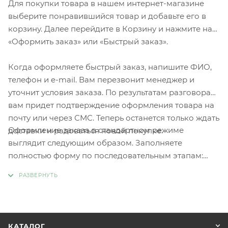
Для покупки товара в нашем интернет-магазине
выберите понравившийся товар и добавьте его в
корзину. Далее перейдите в Корзину и нажмите на
«Оформить заказ» или «Быстрый заказ».
Когда оформляете быстрый заказ, напишите ФИО,
телефон и e-mail. Вам перезвонит менеджер и
уточнит условия заказа. По результатам разговора
вам придет подтверждение оформления товара на
почту или через СМС. Теперь останется только ждать
Оформление заказа в стандартном режиме
доставки и радоваться новой покупке.
выглядит следующим образом. Заполняете
полностью форму по последовательным этапам:
адрес, способ доставки, оплаты, данные о себе.
Советуем в комментарии к заказу написать
информацию, которая поможет курьеру вас найти.
Нажмите кнопку «Оформить заказ».
КАТАЛОГ