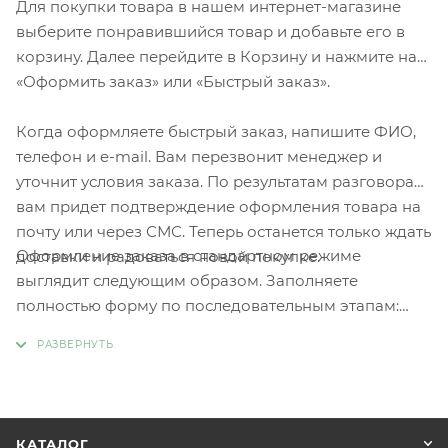
Для покупки товара в нашем интернет-магазине
выберите понравившийся товар и добавьте его в
корзину. Далее перейдите в Корзину и нажмите на
«Оформить заказ» или «Быстрый заказ».
Когда оформляете быстрый заказ, напишите ФИО,
телефон и e-mail. Вам перезвонит менеджер и
уточнит условия заказа. По результатам разговора
вам придет подтверждение оформления товара на
почту или через СМС. Теперь останется только ждать
Оформление заказа в стандартном режиме
доставки и радоваться новой покупке.
выглядит следующим образом. Заполняете
полностью форму по последовательным этапам:
адрес, способ доставки, оплаты, данные о себе.
Советуем в комментарии к заказу написать
информацию, которая поможет курьеру вас найти.
Нажмите кнопку «Оформить заказ».
КАТАЛОГ