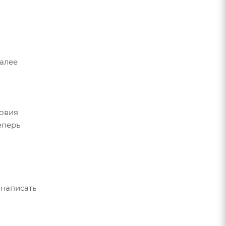
Далее
ловия
еперь
 написать