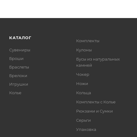
КАТАЛОГ
Комплекты
Сувениры
Кулоны
Броши
Бусы из натуральных
камней
Браслеты
Чокер
Брелоки
Ножи
Игрушки
Колье
Кольца
Комплекты с Колье
Рюкзами и Сумки
Серьги
Упаковка