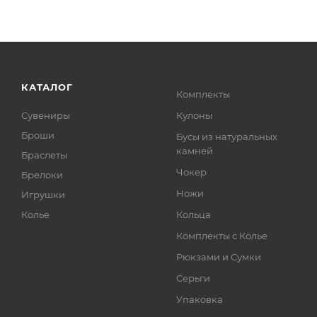
КАТАЛОГ
Комплекты
Сувениры
Кулоны
Броши
Бусы из натуральных
камней
Браслеты
Чокер
Брелоки
Ножи
Игрушки
Колье
Кольца
Комплекты с Колье
Рюкзами и Сумки
Серьги
Упаковка