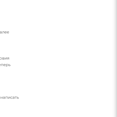
Далее
ловия
еперь
 написать