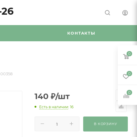
-26
Я
КОНТАКТЫ
0
100358
0
0
140
₽
/шт
Есть в наличии
: 16
В КОРЗИНУ