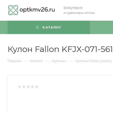
Бижутерия
и сувениры оптом
КАТАЛОГ
Кулон Fallon KFJX-071-56
—
—
—
Главная
Каталог
Кулоны
Кулоны Fallon jewelry