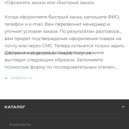
«Оформить заказ» или «Быстрый заказ».
Когда оформляете быстрый заказ, напишите ФИО,
телефон и e-mail. Вам перезвонит менеджер и
уточнит условия заказа. По результатам разговора
вам придет подтверждение оформления товара на
почту или через СМС. Теперь останется только ждать
Оформление заказа в стандартном режиме
доставки и радоваться новой покупке.
выглядит следующим образом. Заполняете
полностью форму по последовательным этапам:
адрес, способ доставки, оплаты, данные о себе.
Советуем в комментарии к заказу написать
информацию, которая поможет курьеру вас найти.
Нажмите кнопку «Оформить заказ».
КАТАЛОГ
Комплекты