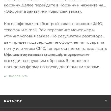
корзину. Далее перейдите в Корзину и нажмите на
«Оформить заказ» или «Быстрый заказ».
Когда оформляете быстрый заказ, напишите ФИО,
телефон и e-mail. Вам перезвонит менеджер и
уточнит условия заказа. По результатам разговора
вам придет подтверждение оформления товара на
почту или через СМС. Теперь останется только ждать
Оформление заказа в стандартном режиме
доставки и радоваться новой покупке.
выглядит следующим образом. Заполняете
полностью форму по последовательным этапам:
адрес, способ доставки, оплаты, данные о себе.
Советуем в комментарии к заказу написать
информацию, которая поможет курьеру вас найти.
Нажмите кнопку «Оформить заказ».
КАТАЛОГ