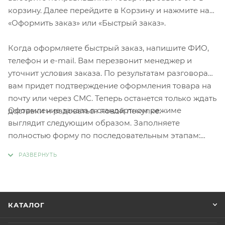
корзину. Далее перейдите в Корзину и нажмите на
«Оформить заказ» или «Быстрый заказ».
Когда оформляете быстрый заказ, напишите ФИО,
телефон и e-mail. Вам перезвонит менеджер и
уточнит условия заказа. По результатам разговора
вам придет подтверждение оформления товара на
почту или через СМС. Теперь останется только ждать
Оформление заказа в стандартном режиме
доставки и радоваться новой покупке.
выглядит следующим образом. Заполняете
полностью форму по последовательным этапам:
адрес, способ доставки, оплаты, данные о себе.
Советуем в комментарии к заказу написать
информацию, которая поможет курьеру вас найти.
Нажмите кнопку «Оформить заказ».
КАТАЛОГ