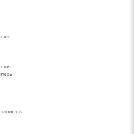
Далее
ловия
еперь
 написать