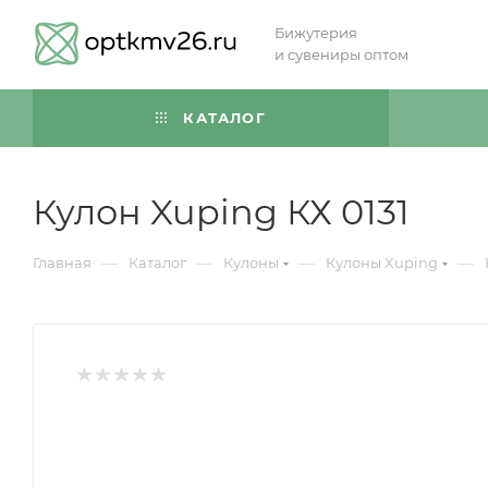
Бижутерия
и сувениры оптом
КАТАЛОГ
Кулон Xuping КХ 0131
—
—
—
—
Главная
Каталог
Кулоны
Кулоны Xuping