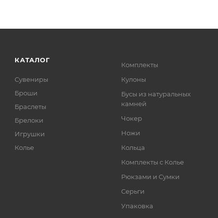
КАТАЛОГ
Комплекты
Сувениры
Кулоны
Броши
Бусы из натуральных
камней
Браслеты
Чокер
Брелоки
Ножи
Игрушки
Колье
Кольца
Комплекты с Колье
Рюкзами и Сумки
Серьги
Упаковка