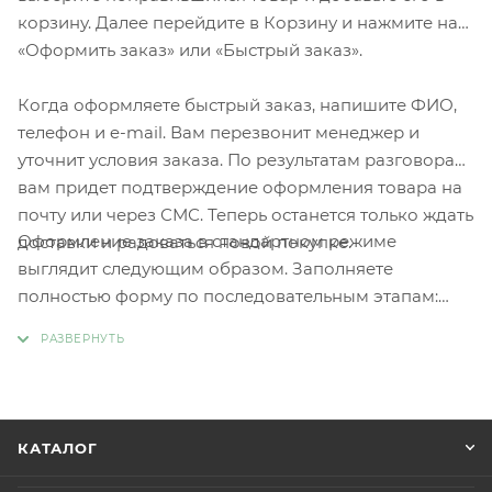
корзину. Далее перейдите в Корзину и нажмите на
«Оформить заказ» или «Быстрый заказ».
Когда оформляете быстрый заказ, напишите ФИО,
телефон и e-mail. Вам перезвонит менеджер и
уточнит условия заказа. По результатам разговора
вам придет подтверждение оформления товара на
почту или через СМС. Теперь останется только ждать
Оформление заказа в стандартном режиме
доставки и радоваться новой покупке.
выглядит следующим образом. Заполняете
полностью форму по последовательным этапам:
адрес, способ доставки, оплаты, данные о себе.
Советуем в комментарии к заказу написать
информацию, которая поможет курьеру вас найти.
Нажмите кнопку «Оформить заказ».
КАТАЛОГ