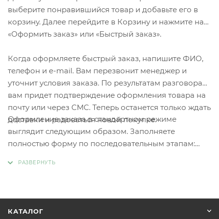
выберите понравившийся товар и добавьте его в
корзину. Далее перейдите в Корзину и нажмите на
«Оформить заказ» или «Быстрый заказ».
Когда оформляете быстрый заказ, напишите ФИО,
телефон и e-mail. Вам перезвонит менеджер и
уточнит условия заказа. По результатам разговора
вам придет подтверждение оформления товара на
почту или через СМС. Теперь останется только ждать
Оформление заказа в стандартном режиме
доставки и радоваться новой покупке.
выглядит следующим образом. Заполняете
полностью форму по последовательным этапам:
адрес, способ доставки, оплаты, данные о себе.
Советуем в комментарии к заказу написать
информацию, которая поможет курьеру вас найти.
Нажмите кнопку «Оформить заказ».
КАТАЛОГ