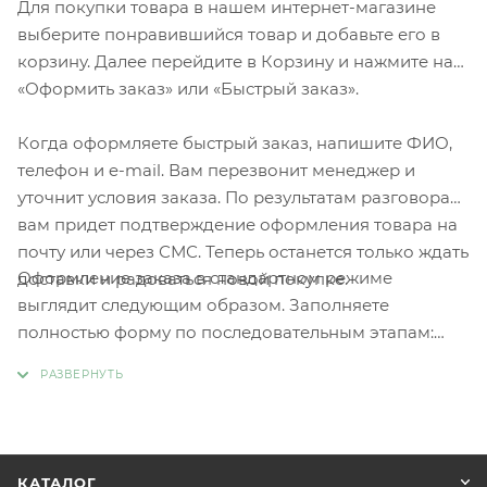
Для покупки товара в нашем интернет-магазине
выберите понравившийся товар и добавьте его в
корзину. Далее перейдите в Корзину и нажмите на
«Оформить заказ» или «Быстрый заказ».
Когда оформляете быстрый заказ, напишите ФИО,
телефон и e-mail. Вам перезвонит менеджер и
уточнит условия заказа. По результатам разговора
вам придет подтверждение оформления товара на
почту или через СМС. Теперь останется только ждать
Оформление заказа в стандартном режиме
доставки и радоваться новой покупке.
выглядит следующим образом. Заполняете
полностью форму по последовательным этапам:
адрес, способ доставки, оплаты, данные о себе.
Советуем в комментарии к заказу написать
информацию, которая поможет курьеру вас найти.
Нажмите кнопку «Оформить заказ».
КАТАЛОГ