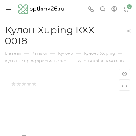
0
Кулон Xuping КХХ
0018
—
—
—
—
Главная
Каталог
Кулоны
Кулоны Xuping
—
Кулоны Xuping христианские
Кулон Xuping КХХ 0018