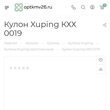
0
Кулон Xuping КХХ
0019
—
—
—
—
Главная
Каталог
Кулоны
Кулоны Xuping
—
Кулоны Xuping христианские
Кулон Xuping КХХ 0019