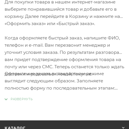
Для покупки товара в нашем интернет-магазине
выберите понравившийся товар и добавьте его в
корзину. Далее перейдите в Корзину и нажмите на
«Оформить заказ» или «Быстрый заказ».
Когда оформляете быстрый заказ, напишите ФИО,
телефон и e-mail. Вам перезвонит менеджер и
уточнит условия заказа. По результатам разговора
вам придет подтверждение оформления товара на
почту или через СМС. Теперь останется только ждать
Оформление заказа в стандартном режиме
доставки и радоваться новой покупке.
выглядит следующим образом. Заполняете
полностью форму по последовательным этапам:
адрес, способ доставки, оплаты, данные о себе.
Советуем в комментарии к заказу написать
информацию, которая поможет курьеру вас найти.
Нажмите кнопку «Оформить заказ».
КАТАЛОГ