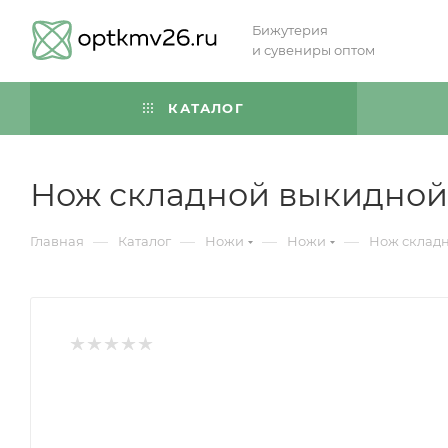
Бижутерия
и сувениры оптом
КАТАЛОГ
Нож складной выкидной
—
—
—
—
Главная
Каталог
Ножи
Ножи
Нож склад