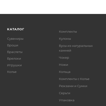
КАТАЛОГ
Комплекты
Сувениры
Кулоны
Броши
Бусы из натуральных
камней
Браслеты
Чокер
Брелоки
Ножи
Игрушки
Колье
Кольца
Комплекты с Колье
Рюкзами и Сумки
Серьги
Упаковка