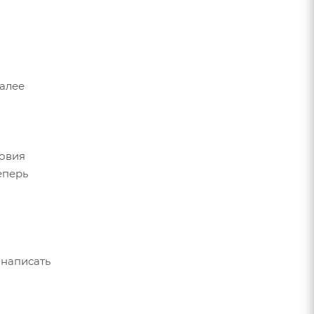
Далее
ловия
еперь
 написать