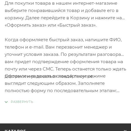
Для покупки товара в нашем интернет-магазине
выберите понравившийся товар и добавьте его в
корзину. Далее перейдите в Корзину и нажмите на
«Оформить заказ» или «Быстрый заказ».
Когда оформляете быстрый заказ, напишите ФИО,
телефон и e-mail. Вам перезвонит менеджер и
уточнит условия заказа. По результатам разговора
вам придет подтверждение оформления товара на
почту или через СМС. Теперь останется только ждать
Оформление заказа в стандартном режиме
доставки и радоваться новой покупке.
выглядит следующим образом. Заполняете
полностью форму по последовательным этапам:
адрес, способ доставки, оплаты, данные о себе.
Советуем в комментарии к заказу написать
информацию, которая поможет курьеру вас найти.
Нажмите кнопку «Оформить заказ».