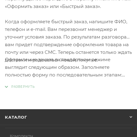
«Оформить заказ» или «Быстрый заказ».
Когда оформляете быстрый заказ, напишите ФИО,
телефон и e-mail. Вам перезвонит менеджер и
уточнит условия заказа. По результатам разговора
вам придет подтверждение оформления товара на
почту или через СМС. Теперь останется только ждать
Оформление заказа в стандартном режиме
доставки и радоваться новой покупке.
выглядит следующим образом. Заполняете
полностью форму по последовательным этапам:
адрес, способ доставки, оплаты, данные о себе.
Советуем в комментарии к заказу написать
информацию, которая поможет курьеру вас найти.
Нажмите кнопку «Оформить заказ».
КАТАЛОГ
Комплекты