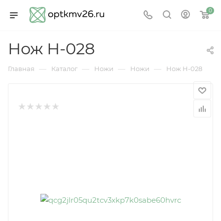
0
Нож Н-028
—
—
—
—
Главная
Каталог
Ножи
Ножи
Нож Н-028