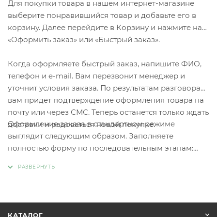
Для покупки товара в нашем интернет-магазине
выберите понравившийся товар и добавьте его в
корзину. Далее перейдите в Корзину и нажмите на
«Оформить заказ» или «Быстрый заказ».
Когда оформляете быстрый заказ, напишите ФИО,
телефон и e-mail. Вам перезвонит менеджер и
уточнит условия заказа. По результатам разговора
вам придет подтверждение оформления товара на
почту или через СМС. Теперь останется только ждать
Оформление заказа в стандартном режиме
доставки и радоваться новой покупке.
выглядит следующим образом. Заполняете
полностью форму по последовательным этапам:
адрес, способ доставки, оплаты, данные о себе.
Советуем в комментарии к заказу написать
информацию, которая поможет курьеру вас найти.
Нажмите кнопку «Оформить заказ».
КАТАЛОГ