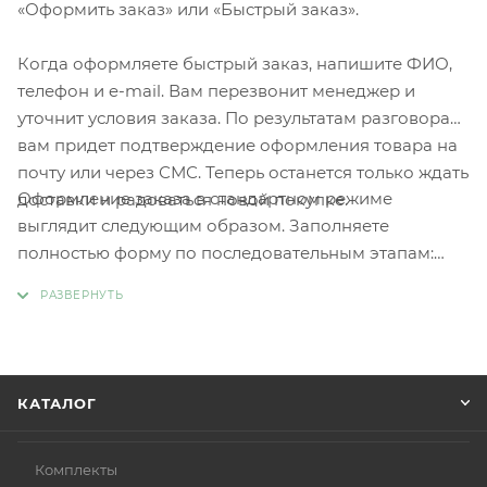
«Оформить заказ» или «Быстрый заказ».
Когда оформляете быстрый заказ, напишите ФИО,
телефон и e-mail. Вам перезвонит менеджер и
уточнит условия заказа. По результатам разговора
вам придет подтверждение оформления товара на
почту или через СМС. Теперь останется только ждать
Оформление заказа в стандартном режиме
доставки и радоваться новой покупке.
выглядит следующим образом. Заполняете
полностью форму по последовательным этапам:
адрес, способ доставки, оплаты, данные о себе.
Советуем в комментарии к заказу написать
информацию, которая поможет курьеру вас найти.
Нажмите кнопку «Оформить заказ».
КАТАЛОГ
Комплекты