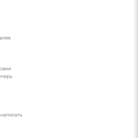
Далее
ловия
еперь
 написать