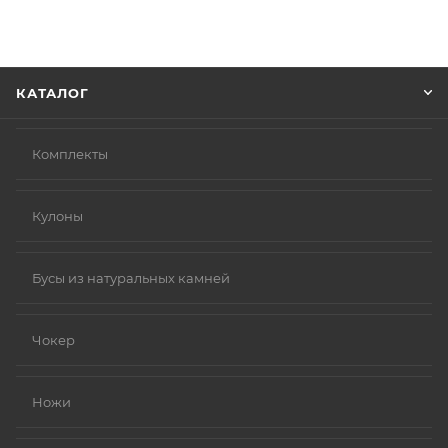
Советуем в комментарии к заказу написать
информацию, которая поможет курьеру вас найти.
Нажмите кнопку «Оформить заказ».
КАТАЛОГ
Комплекты
Кулоны
Бусы из натуральных камней
Чокер
Ножи