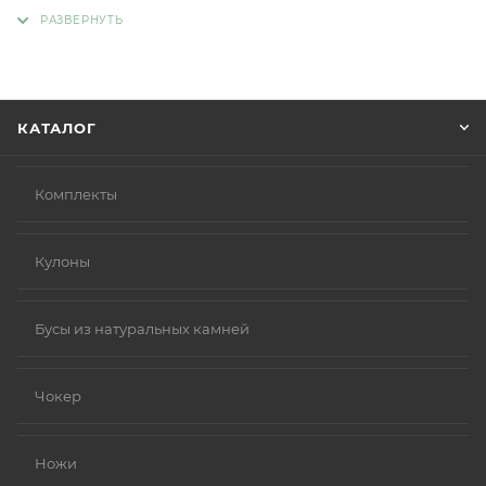
адрес, способ доставки, оплаты, данные о себе.
Советуем в комментарии к заказу написать
информацию, которая поможет курьеру вас найти.
Нажмите кнопку «Оформить заказ».
КАТАЛОГ
Комплекты
Кулоны
Бусы из натуральных камней
Чокер
Ножи