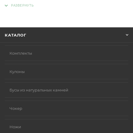
адрес, способ доставки, оплаты, данные о себе.
Советуем в комментарии к заказу написать
информацию, которая поможет курьеру вас найти.
Нажмите кнопку «Оформить заказ».
КАТАЛОГ
Комплекты
Кулоны
Бусы из натуральных камней
Чокер
Ножи