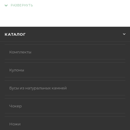
адрес, способ доставки, оплаты, данные о себе.
Советуем в комментарии к заказу написать
информацию, которая поможет курьеру вас найти.
Нажмите кнопку «Оформить заказ».
КАТАЛОГ
Комплекты
Кулоны
Бусы из натуральных камней
Чокер
Ножи