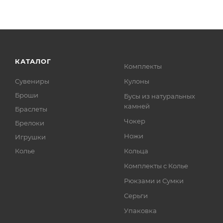
КАТАЛОГ
Комплекты
Сувениры
Кулоны
Броши
Бусы из натуральных
камней
Браслеты
Чокер
Брелоки
Ножи
Игрушки
Колье
Кольца
Комплекты с Колье
Рюкзами и Сумки
Серьги
Упаковка