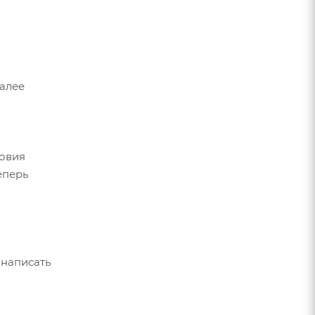
Далее
ловия
еперь
 написать