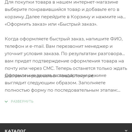
Для покупки товара в нашем интернет-магазине
выберите понравившийся товар и добавьте его в
корзину. Далее перейдите в Корзину и нажмите на
«Оформить заказ» или «Быстрый заказ».
Когда оформляете быстрый заказ, напишите ФИО,
телефон и e-mail. Вам перезвонит менеджер и
уточнит условия заказа. По результатам разговора
вам придет подтверждение оформления товара на
почту или через СМС. Теперь останется только ждать
Оформление заказа в стандартном режиме
доставки и радоваться новой покупке.
выглядит следующим образом. Заполняете
полностью форму по последовательным этапам:
адрес, способ доставки, оплаты, данные о себе.
Советуем в комментарии к заказу написать
информацию, которая поможет курьеру вас найти.
Нажмите кнопку «Оформить заказ».
КАТАЛОГ