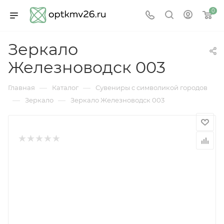
0
Зеркало
Железноводск 003
—
—
Главная
Каталог
Сувениры с символикой городов
—
—
Зеркало
Зеркало Железноводск 003