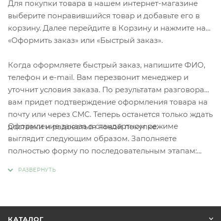
Для покупки товара в нашем интернет-магазине
выберите понравившийся товар и добавьте его в
корзину. Далее перейдите в Корзину и нажмите на
«Оформить заказ» или «Быстрый заказ».
Когда оформляете быстрый заказ, напишите ФИО,
телефон и e-mail. Вам перезвонит менеджер и
уточнит условия заказа. По результатам разговора
вам придет подтверждение оформления товара на
почту или через СМС. Теперь останется только ждать
Оформление заказа в стандартном режиме
доставки и радоваться новой покупке.
выглядит следующим образом. Заполняете
полностью форму по последовательным этапам:
адрес, способ доставки, оплаты, данные о себе.
Советуем в комментарии к заказу написать
информацию, которая поможет курьеру вас найти.
Нажмите кнопку «Оформить заказ».
КАТАЛОГ