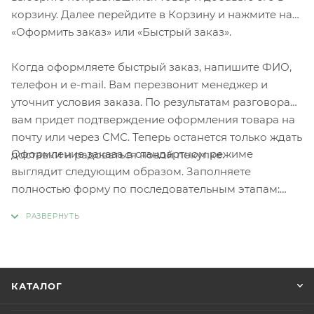
корзину. Далее перейдите в Корзину и нажмите на
«Оформить заказ» или «Быстрый заказ».
Когда оформляете быстрый заказ, напишите ФИО,
телефон и e-mail. Вам перезвонит менеджер и
уточнит условия заказа. По результатам разговора
вам придет подтверждение оформления товара на
почту или через СМС. Теперь останется только ждать
Оформление заказа в стандартном режиме
доставки и радоваться новой покупке.
выглядит следующим образом. Заполняете
полностью форму по последовательным этапам:
адрес, способ доставки, оплаты, данные о себе.
Советуем в комментарии к заказу написать
информацию, которая поможет курьеру вас найти.
Нажмите кнопку «Оформить заказ».
КАТАЛОГ