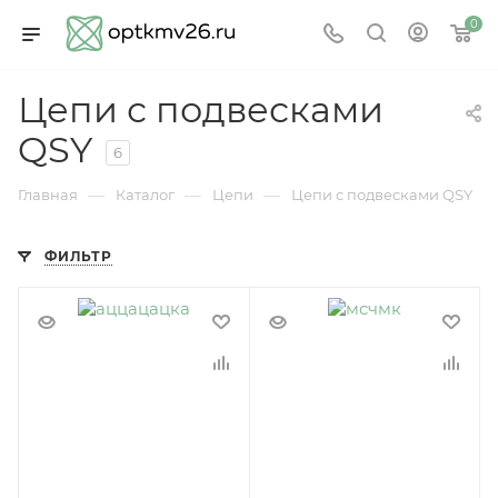
0
Цепи с подвесками
QSY
6
—
—
—
Главная
Каталог
Цепи
Цепи с подвесками QSY
ФИЛЬТР