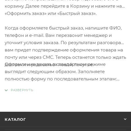
корзину. Далее перейдите в Корзину и нажмите на
«Оформить заказ» или «Быстрый заказ».
Когда оформляете быстрый заказ, напишите ФИО,
телефон и e-mail. Вам перезвонит менеджер и
уточнит условия заказа. По результатам разговора
вам придет подтверждение оформления товара на
почту или через СМС. Теперь останется только ждать
Оформление заказа в стандартном режиме
доставки и радоваться новой покупке.
выглядит следующим образом. Заполняете
полностью форму по последовательным этапам:
адрес, способ доставки, оплаты, данные о себе.
Советуем в комментарии к заказу написать
информацию, которая поможет курьеру вас найти.
Нажмите кнопку «Оформить заказ».
КАТАЛОГ