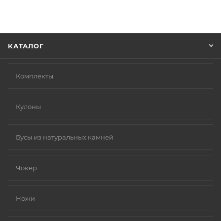
Советуем в комментарии к заказу написать
информацию, которая поможет курьеру вас найти.
Нажмите кнопку «Оформить заказ».
КАТАЛОГ
Комплекты
Кулоны
Бусы из натуральных камней
Чокер
Ножи