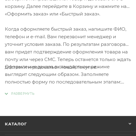
корзину. Далее перейдите в Корзину и нажмите на
«Оформить заказ» или «Быстрый заказ».
Когда оформляете быстрый заказ, напишите ФИО,
телефон и e-mail. Вам перезвонит менеджер и
уточнит условия заказа. По результатам разговора
вам придет подтверждение оформления товара на
почту или через СМС. Теперь останется только ждать
Оформление заказа в стандартном режиме
доставки и радоваться новой покупке.
выглядит следующим образом. Заполняете
полностью форму по последовательным этапам:
адрес, способ доставки, оплаты, данные о себе.
Советуем в комментарии к заказу написать
информацию, которая поможет курьеру вас найти.
Нажмите кнопку «Оформить заказ».
КАТАЛОГ