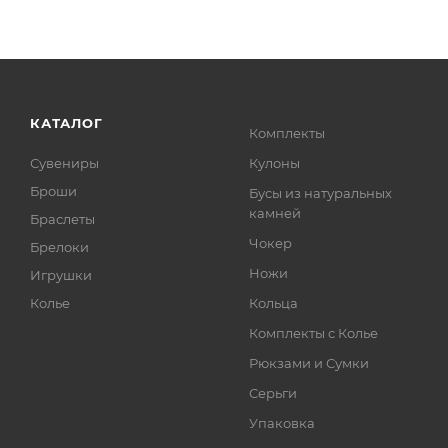
КАТАЛОГ
Комплекты
Сувениры
Кулоны
Броши
Бусы из натуральных
камней
Браслеты
Чокер
Брелоки
Ножи
Игрушки
Колье
Кольца
Комплекты с Колье
Рюкзами и Сумки
Серьги
Упаковка