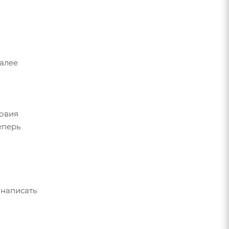
Далее
ловия
еперь
 написать