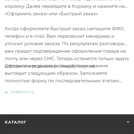
корзину. Далее перейдите в Корзину и нажмите на
«Оформить заказ» или «Быстрый заказ».
Когда оформляете быстрый заказ, напишите ФИО,
телефон и e-mail. Вам перезвонит менеджер и
уточнит условия заказа. По результатам разговора
вам придет подтверждение оформления товара на
почту или через СМС. Теперь останется только ждать
Оформление заказа в стандартном режиме
доставки и радоваться новой покупке.
выглядит следующим образом. Заполняете
полностью форму по последовательным этапам:
адрес, способ доставки, оплаты, данные о себе.
Советуем в комментарии к заказу написать
информацию, которая поможет курьеру вас найти.
Нажмите кнопку «Оформить заказ».
КАТАЛОГ