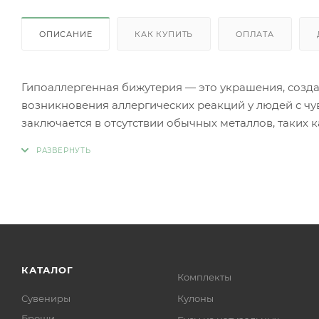
ОПИСАНИЕ
КАК КУПИТЬ
ОПЛАТА
Гипоаллергенная бижутерия — это украшения, созд
возникновения аллергических реакций у людей с чу
заключается в отсутствии обычных металлов, таких 
аллергии.
Вместо аллергенных компонентов в гипоаллергенн
Нержавеющая сталь.
Титан.
Серебро 925 пробы (хотя в некоторых случаях медь
Родиевое покрытие (часто используется для покрыти
более безопасными и устойчивыми к коррозии).
Золото (особенно высокой пробы, хотя даже золотые
КАТАЛОГ
Комплекты
Платина.
Сувениры
Кулоны
Ниобий.
Броши