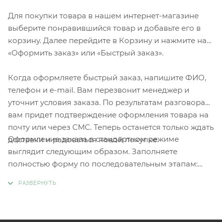
Для покупки товара в нашем интернет-магазине
выберите понравившийся товар и добавьте его в
корзину. Далее перейдите в Корзину и нажмите на
«Оформить заказ» или «Быстрый заказ».
Когда оформляете быстрый заказ, напишите ФИО,
телефон и e-mail. Вам перезвонит менеджер и
уточнит условия заказа. По результатам разговора
вам придет подтверждение оформления товара на
почту или через СМС. Теперь останется только ждать
Оформление заказа в стандартном режиме
доставки и радоваться новой покупке.
выглядит следующим образом. Заполняете
полностью форму по последовательным этапам:
адрес, способ доставки, оплаты, данные о себе.
Советуем в комментарии к заказу написать
информацию, которая поможет курьеру вас найти.
Нажмите кнопку «Оформить заказ».