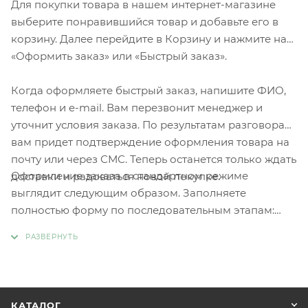
Для покупки товара в нашем интернет-магазине
выберите понравившийся товар и добавьте его в
корзину. Далее перейдите в Корзину и нажмите на
«Оформить заказ» или «Быстрый заказ».
Когда оформляете быстрый заказ, напишите ФИО,
телефон и e-mail. Вам перезвонит менеджер и
уточнит условия заказа. По результатам разговора
вам придет подтверждение оформления товара на
почту или через СМС. Теперь останется только ждать
Оформление заказа в стандартном режиме
доставки и радоваться новой покупке.
выглядит следующим образом. Заполняете
полностью форму по последовательным этапам:
адрес, способ доставки, оплаты, данные о себе.
Советуем в комментарии к заказу написать
информацию, которая поможет курьеру вас найти.
Нажмите кнопку «Оформить заказ».
КАТАЛОГ