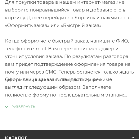
Для покупки товара в нашем интернет-магазине
выберите понравившийся товар и добавьте его в
корзину. Далее перейдите в Корзину и нажмите на
«Оформить заказ» или «Быстрый заказ».
Когда оформляете быстрый заказ, напишите ФИО,
телефон и e-mail. Вам перезвонит менеджер и
уточнит условия заказа. По результатам разговора
вам придет подтверждение оформления товара на
почту или через СМС. Теперь останется только ждать
Оформление заказа в стандартном режиме
доставки и радоваться новой покупке.
выглядит следующим образом. Заполняете
полностью форму по последовательным этапам:
адрес, способ доставки, оплаты, данные о себе.
Советуем в комментарии к заказу написать
информацию, которая поможет курьеру вас найти.
Нажмите кнопку «Оформить заказ».
КАТАЛОГ