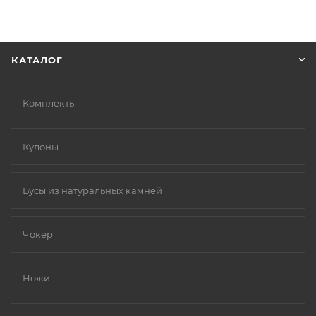
информацию, которая поможет курьеру вас найти.
Нажмите кнопку «Оформить заказ».
КАТАЛОГ
Комплекты
Кулоны
Бусы из натуральных камней
Чокер
Ножи