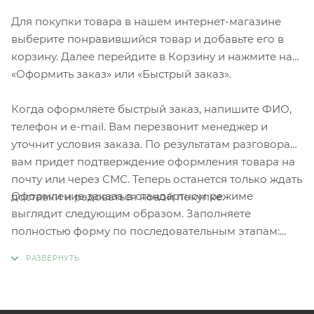
Для покупки товара в нашем интернет-магазине
выберите понравившийся товар и добавьте его в
корзину. Далее перейдите в Корзину и нажмите на
«Оформить заказ» или «Быстрый заказ».
Когда оформляете быстрый заказ, напишите ФИО,
телефон и e-mail. Вам перезвонит менеджер и
уточнит условия заказа. По результатам разговора
вам придет подтверждение оформления товара на
почту или через СМС. Теперь останется только ждать
Оформление заказа в стандартном режиме
доставки и радоваться новой покупке.
выглядит следующим образом. Заполняете
полностью форму по последовательным этапам:
адрес, способ доставки, оплаты, данные о себе.
Советуем в комментарии к заказу написать
информацию, которая поможет курьеру вас найти.
Нажмите кнопку «Оформить заказ».