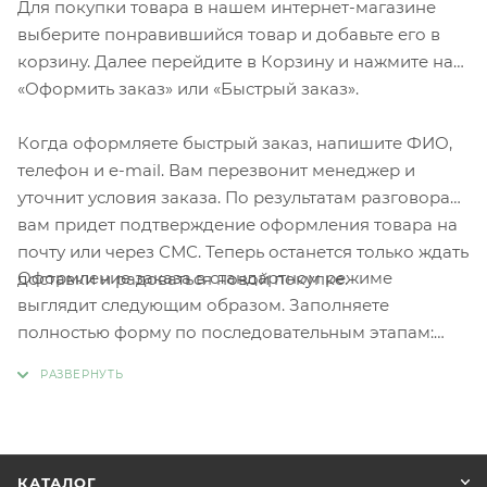
Для покупки товара в нашем интернет-магазине
выберите понравившийся товар и добавьте его в
корзину. Далее перейдите в Корзину и нажмите на
«Оформить заказ» или «Быстрый заказ».
Когда оформляете быстрый заказ, напишите ФИО,
телефон и e-mail. Вам перезвонит менеджер и
уточнит условия заказа. По результатам разговора
вам придет подтверждение оформления товара на
почту или через СМС. Теперь останется только ждать
Оформление заказа в стандартном режиме
доставки и радоваться новой покупке.
выглядит следующим образом. Заполняете
полностью форму по последовательным этапам:
адрес, способ доставки, оплаты, данные о себе.
Советуем в комментарии к заказу написать
информацию, которая поможет курьеру вас найти.
Нажмите кнопку «Оформить заказ».
КАТАЛОГ