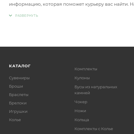
информацию, которая поможет курьеру вас найти. Н
КАТАЛОГ
Комплекты
Сувениры
Кулоны
Броши
Бусы из натуральных
камней
Браслеты
Чокер
Брелоки
Ножи
Игрушки
Колье
Кольца
Комплекты с Колье