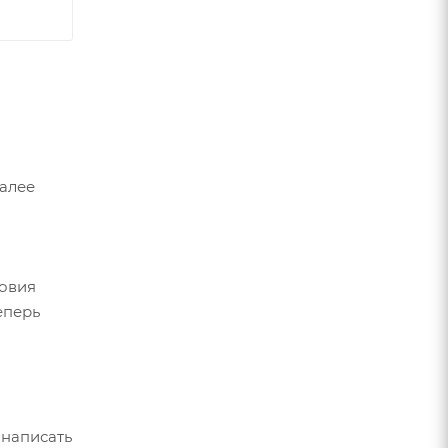
Далее
ловия
еперь
 написать