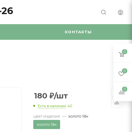
-26
Я
КОНТАКТЫ
0
0
0
180
₽
/шт
Есть в наличии
: 40
цвет изделия
—
золото 18к
золото 18к