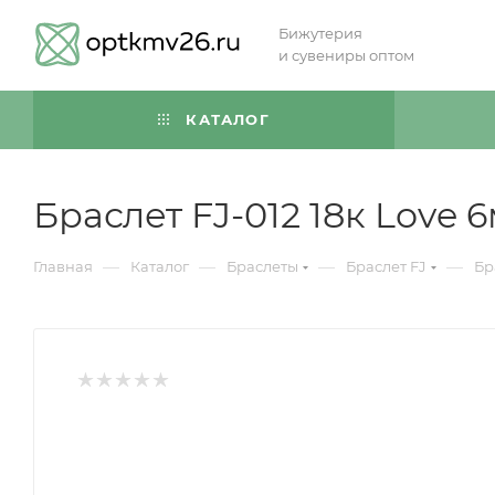
Бижутерия
и сувениры оптом
КАТАЛОГ
Браслет FJ-012 18к Love 
—
—
—
—
Главная
Каталог
Браслеты
Браслет FJ
Бр