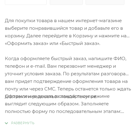
Для покупки товара в нашем интернет-магазине
выберите понравившийся товар и добавьте его в
корзину. Далее перейдите в Корзину и нажмите на
«Оформить заказ» или «Быстрый заказ».
Когда оформляете быстрый заказ, напишите ФИО,
телефон и e-mail. Вам перезвонит менеджер и
уточнит условия заказа. По результатам разговора
вам придет подтверждение оформления товара на
почту или через СМС. Теперь останется только ждать
Оформление заказа в стандартном режиме
доставки и радоваться новой покупке.
выглядит следующим образом. Заполняете
полностью форму по последовательным этапам:
адрес, способ доставки, оплаты, данные о себе.
Советуем в комментарии к заказу написать
информацию, которая поможет курьеру вас найти.