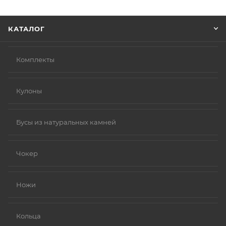
Нажмите кнопку «Оформить заказ».
КАТАЛОГ
Комплекты
Кулоны
Бусы из натуральных камней
Чокер
Ножи
Кольца