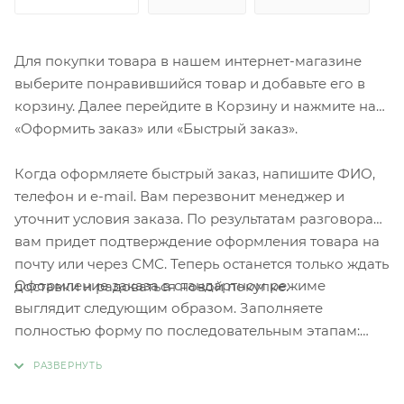
Для покупки товара в нашем интернет-магазине
выберите понравившийся товар и добавьте его в
корзину. Далее перейдите в Корзину и нажмите на
«Оформить заказ» или «Быстрый заказ».
Когда оформляете быстрый заказ, напишите ФИО,
телефон и e-mail. Вам перезвонит менеджер и
уточнит условия заказа. По результатам разговора
вам придет подтверждение оформления товара на
почту или через СМС. Теперь останется только ждать
Оформление заказа в стандартном режиме
доставки и радоваться новой покупке.
выглядит следующим образом. Заполняете
полностью форму по последовательным этапам:
адрес, способ доставки, оплаты, данные о себе.
Советуем в комментарии к заказу написать
информацию, которая поможет курьеру вас найти.