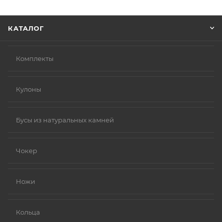
Нажмите кнопку «Оформить заказ».
КАТАЛОГ
Комплекты
Кулоны
Бусы из натуральных камней
Чокер
Ножи
Кольца