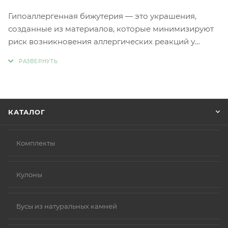
Гипоаллергенная бижутерия — это украшения,
созданные из материалов, которые минимизируют
риск возникновения аллергических реакций у
людей с чувствительной кожей. Главное отличие
такой бижутерии заключается в отсутствии обычных
металлов, таких как никель и свинец, которые
являются частыми причинами аллергии.
Вместо аллергенных компонентов в
КАТАЛОГ
гипоаллергенной бижутерии используются
следующие материалы:
Нержавеющая сталь.
Комплекты
Титан.
Серебро 925 пробы (хотя в некоторых случаях медь
Кулоны
в сплаве может вызывать реакцию).
Родиевое покрытие (часто используется для
покрытия других металлов, таких как золото или
Бусы из натуральных камней
серебро, делая их более безопасными и