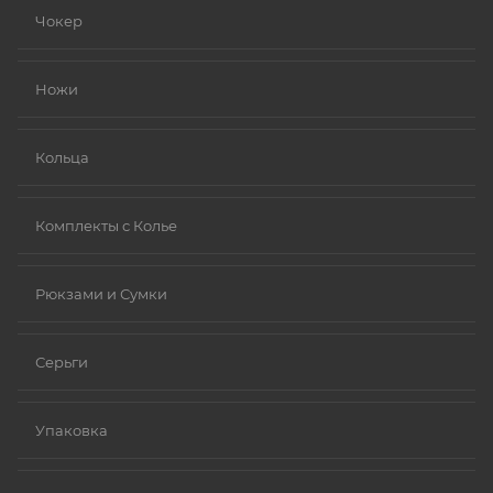
устойчивыми к коррозии).
Чокер
Золото (особенно высокой пробы, хотя даже
золотые изделия могут содержать никель в сплавах).
Ножи
Платина.
Ниобий.
Кольца
Комплекты с Колье
Рюкзами и Сумки
Серьги
Упаковка