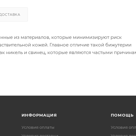
ДОСТАВКА
анные из материалов, которые минимизируют риск
вствительной кожей. Главное отличие такой бижутерии
как никель и свинец, которые являются частыми причин
ой бижутерии используются следующие материалы:
 в сплаве может вызывать реакцию).
я других металлов, таких как золото или серебро, дела
 изделия могут содержать никель в сплавах).
ИНФОРМАЦИЯ
ПОМОЩЬ
Условия оплаты
Условия оп
Условия доставки
Условия дос