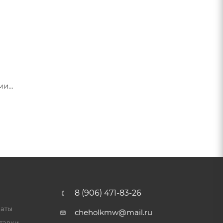
ами
я их
8 (906) 471-83-26
латы
cheholkmw@mail.ru
тавки