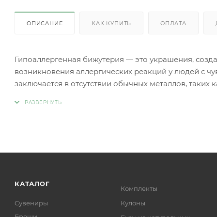
ОПИСАНИЕ
КАК КУПИТЬ
ОПЛАТА
Гипоаллергенная бижутерия — это украшения, созд
возникновения аллергических реакций у людей с чу
заключается в отсутствии обычных металлов, таких 
аллергии.
Вместо аллергенных компонентов в гипоаллергенн
Нержавеющая сталь.
Титан.
Серебро 925 пробы (хотя в некоторых случаях медь
Родиевое покрытие (часто используется для покрыти
более безопасными и устойчивыми к коррозии).
Золото (особенно высокой пробы, хотя даже золотые
КАТАЛОГ
Комплекты
Платина.
Сувениры
Кулоны
Ниобий.
Броши