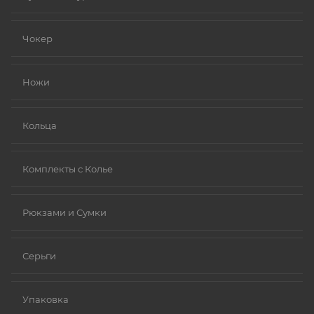
серебро, делая их более безопасными и
устойчивыми к коррозии).
Чокер
Золото (особенно высокой пробы, хотя даже
золотые изделия могут содержать никель в сплавах).
Ножи
Платина.
Ниобий.
Кольца
Комплекты с Колье
Рюкзами и Сумки
Серьги
Упаковка