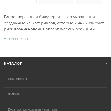
Гипоаллергенная бижутерия — это украшения,
созданные из материалов, которые минимизируют
риск возникновения аллергических реакций у
людей с чувствительной кожей. Главное отличие
такой бижутерии заключается в отсутствии обычных
металлов, таких как никель и свинец, которые
являются частыми причинами аллергии.
Вместо аллергенных компонентов в
КАТАЛОГ
гипоаллергенной бижутерии используются
следующие материалы:
Нержавеющая сталь.
Комплекты
Титан.
Серебро 925 пробы (хотя в некоторых случаях медь
Кулоны
в сплаве может вызывать реакцию).
Родиевое покрытие (часто используется для
покрытия других металлов, таких как золото или
Бусы из натуральных камней